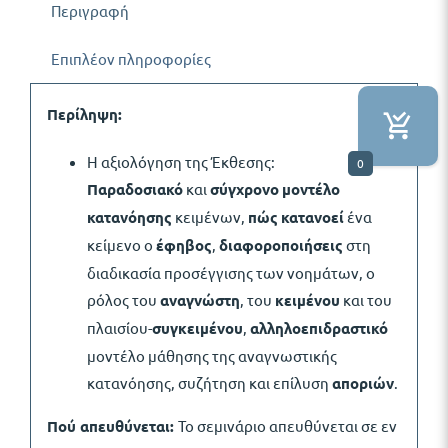
Περιγραφή
Επιπλέον πληροφορίες
Περίληψη:
Η αξιολόγηση της Έκθεσης:
0
Παραδοσιακό
και
σύγχρονο
μοντέλο
κατανόησης
κειμένων,
πώς
κατανοεί
ένα
κείμενο ο
έφηβος
,
διαφοροποιήσεις
στη
διαδικασία προσέγγισης των νοημάτων, ο
ρόλος του
αναγνώστη
, του
κειμένου
και του
πλαισίου-
συγκειμένου
,
αλληλοεπιδραστικό
μοντέλο μάθησης της αναγνωστικής
κατανόησης, συζήτηση και επίλυση
αποριών
.
Πού απευθύνεται:
Το σεμινάριο απευθύνεται σε εν