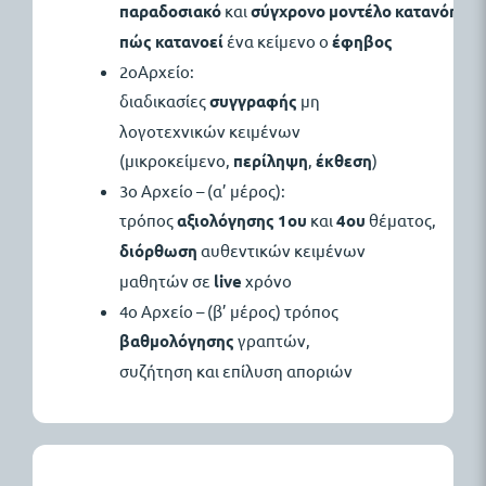
παραδοσιακό
και
σύγχρονο
μοντέλο
κατανόηση
πώς
κατανοεί
ένα κείμενο ο
έφηβος
2οΑρχείο:
διαδικασίες
συγγραφής
μη
λογοτεχνικών κειμένων
(μικροκείμενο,
περίληψη
,
έκθεση
)
3ο Αρχείο – (α’ μέρος):
τρόπος
αξιολόγησης
1ου
και
4ου
θέματος,
διόρθωση
αυθεντικών κειμένων
μαθητών σε
live
χρόνο
4ο Αρχείο – (β’ μέρος) τρόπος
βαθμολόγησης
γραπτών,
συζήτηση και επίλυση αποριών