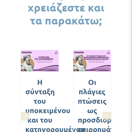
χρειάζεστε και
τα παρακάτω;
ΣΘΉΚΗ
ΠΡΟΣΘΉΚΗ
ΠΡΟΣΘΉΚΗ
ΚΑΛΆΘΙ
ΣΤΟ ΚΑΛΆΘΙ
ΣΤΟ ΚΑΛΆΘΙ
/
/
/
ΟΜΈΡΕΙΕΣ
ΛΕΠΤΟΜΈΡΕΙΕΣ
ΛΕΠΤΟΜΈΡΕΙΕΣ
Η
Οι
σύνταξη
πλάγιες
του
πτώσεις
υποκειμένου
ως
και του
προσδιορισμοί
κατηγορουμένου
επιρρημάτων,