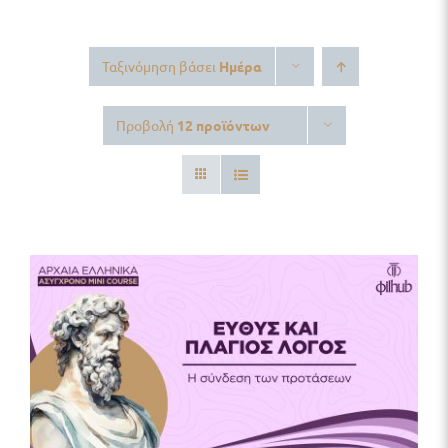
Δωρεάν Υλικό
Ταξινόμηση βάσει
Ημέρα
Blog
Προβολή
12 προϊόντων