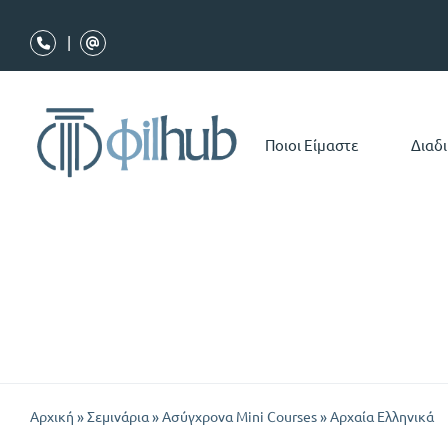
Μετάβαση
στο
|
περιεχόμενο
Ποιοι Είμαστε
Διαδ
Αρχική
»
Σεμινάρια
»
Ασύγχρονα Mini Courses
»
Αρχαία Ελληνικά