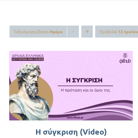
Ταξινόμηση βάσει
Ημέρα
Προβολή
12 προϊό
ΠΡΟΣΘΉΚΗ ΣΤΟ ΚΑΛΆΘΙ
/
ΛΕΠΤΟΜΈΡΕΙΕΣ
Η σύγκριση (Video)