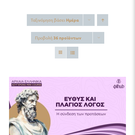
Δωρεάν Υλικό
Ταξινόμηση βάσει
Ημέρα
Blog
Προβολή
36 προϊόντων