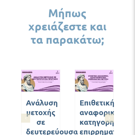
Μήπως
χρειάζεστε και
τα παρακάτω;
ΣΘΉΚΗ
ΠΡΟΣΘΉΚΗ
ΠΡΟΣΘΉΚΗ
ΚΑΛΆΘΙ
ΣΤΟ ΚΑΛΆΘΙ
ΣΤΟ ΚΑΛΆΘΙ
/
/
/
ΟΜΈΡΕΙΕΣ
ΛΕΠΤΟΜΈΡΕΙΕΣ
ΛΕΠΤΟΜΈΡΕΙΕΣ
Ανάλυση
Επιθετική-
μετοχής
αναφορική,
σε
κατηγορηματικ
δευτερεύουσα
επιρρηματική