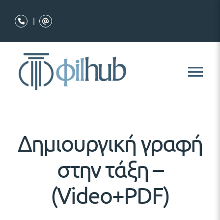
Μετάβαση
στο
|
περιεχόμενο
Tog
Nav
Ποιοι Είμαστε
Δημιουργική γραφή
Διαδικτυακά Σεμινάρια
στην τάξη –
Σημειώσεις Σεμιναρίων
(Video+PDF)
Εκπαιδευτικό Υλικό