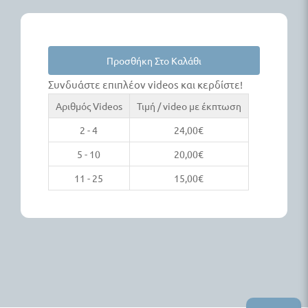
Προσθήκη Στο Καλάθι
Συνδυάστε επιπλέον videos και κερδίστε!
Αριθμός Videos
Τιμή / video με έκπτωση
2 - 4
24,00
€
5 - 10
20,00
€
11 - 25
15,00
€