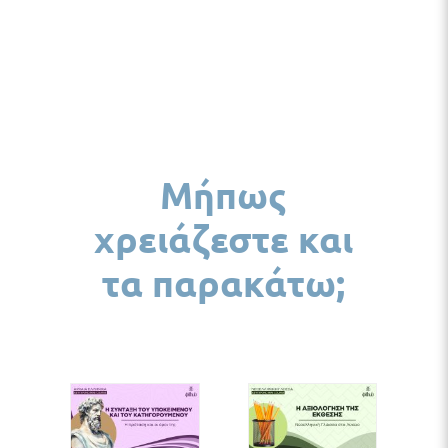
Μήπως
χρειάζεστε και
τα παρακάτω;
ΣΘΉΚΗ
ΠΡΟΣΘΉΚΗ
ΠΡΟΣΘΉΚΗ
ΚΑΛΆΘΙ
ΣΤΟ ΚΑΛΆΘΙ
ΣΤΟ ΚΑΛΆΘΙ
/
/
/