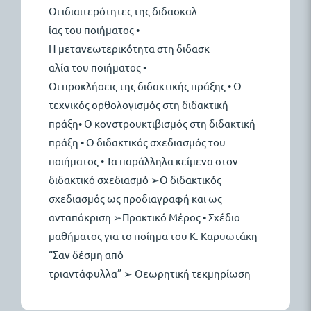
Οι
ιδιαιτερότητες
της
διδασκαλ
ίας
του
ποιήματος •
Η
μετανεωτερικότητα
στη
διδασκ
αλία
του
ποιήματος •
Οι
προκλήσεις
της
διδακτικής
π
ράξης • Ο
τεχνικός ορθολογισμός στη διδακτική
πράξη• Ο κονστρουκτιβισμός στη διδακτική
πράξη • Ο διδακτικός σχεδιασμός του
ποιήματος • Τα παράλληλα κείμενα στον
διδακτικό σχεδιασμό ➢Ο διδακτικός
σχεδιασμός ως προδιαγραφή και ως
ανταπόκριση ➢Πρακτικό
Μέρος • Σχέδιο
μαθήματος για το ποίημα του Κ. Καρυωτάκη
“Σαν δέσμη από
τριαντάφυλλα” ➢ Θεωρητική τεκμηρίωσ
η