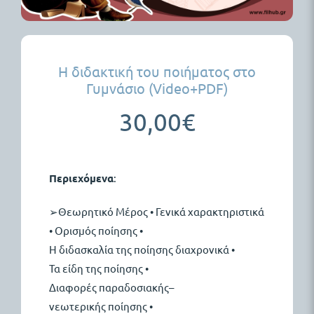
Η διδακτική του ποιήματος στο
Γυμνάσιο (Video+PDF)
30,00
€
Περιεχόμενα
:
➢Θεωρητικό
Μέρος • Γενικά
χαρακτηριστικά
• Ορισμός
ποίησης •
Η
διδασκαλία
της
ποίησης
διαχρ
ονικά •
Τα
είδη
της
ποίησης •
Διαφορές
παραδοσιακής–
νεωτερικής
ποίησης •