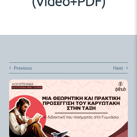
(Video+PDF)
Δωρεάν Υλικό
Blog
Previous
Next