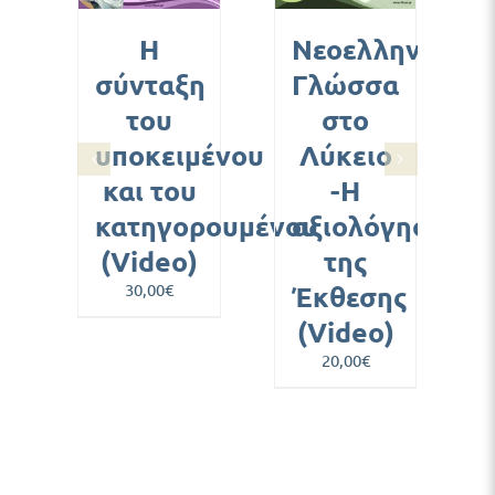
ΟΜΈΡΕΙΕΣ
ΛΕΠΤΟΜΈΡΕΙΕΣ
ΛΕΠΤΟΜΈΡΕΙΕΣ
Η
Νεοελληνική
σύνταξη
Γλώσσα
του
στο
υποκειμένου
Λύκειο
και του
-Η
κατηγορουμένου
αξιολόγηση
(Video)
της
30,00
€
Έκθεσης
(Video)
20,00
€