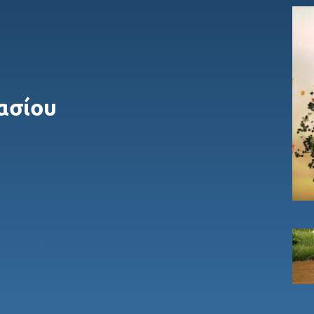
νασίου