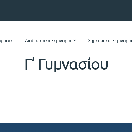
Είμαστε
Διαδικτυακά Σεμινάρια
Σημειώσεις Σεμιναρί
Γ’ Γυμνασίου